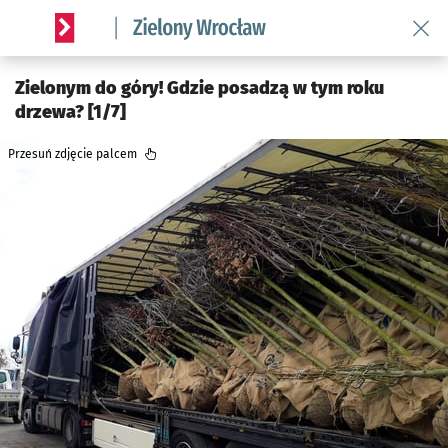
Wróć 
Serwis informacyjny wroclaw.pl podserwis: Środowisko we 
Zielonym do góry! Gdzie posadzą w tym roku
drzewa? [1/7]
Przesuń zdjęcie palcem