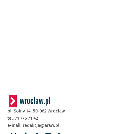
pl. Solny 14,
50-062
Wrocław
tel. 71 776 71 42
e-mail:
redakcja@araw.pl