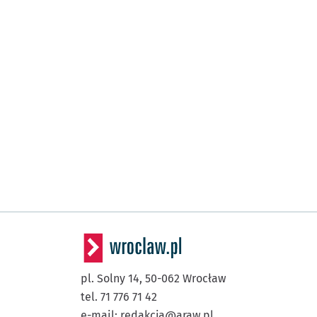
pl. Solny 14,
50-062
Wrocław
tel. 71 776 71 42
e-mail:
redakcja@araw.pl