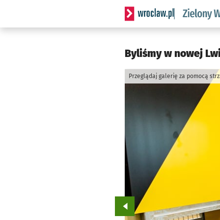
Serwis informacyjny wrocl
Byliśmy w nowej Lwi
Przeglądaj galerię za pomocą str
Przejdź do poprzedniego zd