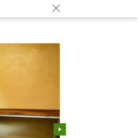
Wróć do artykułu Byliśmy w nowej Lwia
Przejdź do kolejnego zdjęcia.