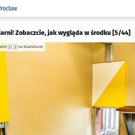
aw.pl podserwis: Środowisko we Wrocławiu
arni! Zobaczcie, jak wygląda w środku [5/44]
załek
na klawiaturze
jęcia.