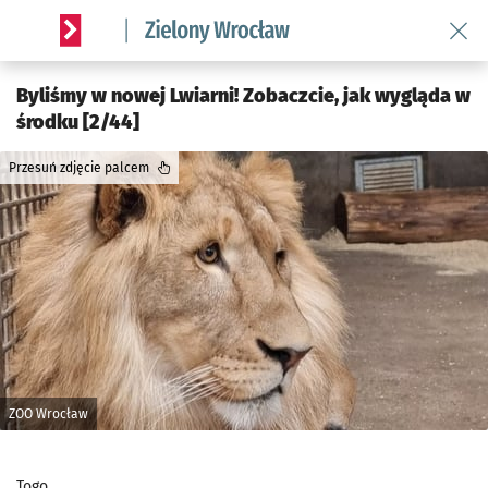
Wróć 
Serwis informacyjny wroclaw.pl podserwis: Środowisko we 
Byliśmy w nowej Lwiarni! Zobaczcie, jak wygląda w
środku [2/44]
Przesuń zdjęcie palcem
ZOO Wrocław
Togo