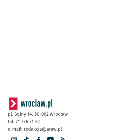
pl. Solny 14,
50-062
Wrocław
tel. 71 776 71 42
e-mail:
redakcja@araw.pl