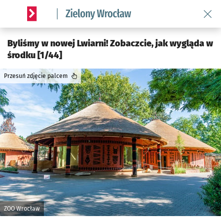
Wróć 
Serwis informacyjny wroclaw.pl podserwis: Środowisko we 
Byliśmy w nowej Lwiarni! Zobaczcie, jak wygląda w
środku [1/44]
Przesuń zdjęcie palcem
ZOO Wrocław