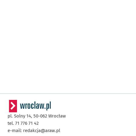
pl. Solny 14,
50-062
Wrocław
tel. 71 776 71 42
e-mail:
redakcja@araw.pl