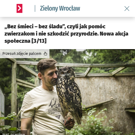
Wróć 
Serwis informacyjny wroclaw.pl podserwis: Środowisko we 
„Bez śmieci – bez śladu”, czyli jak pomóc
zwierzakom i nie szkodzić przyrodzie. Nowa akcja
społeczna [3/13]
Przesuń zdjęcie palcem
mat. prasowe