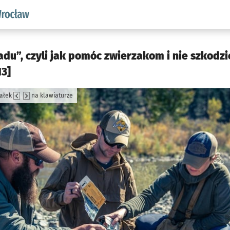
aw.pl podserwis: Środowisko we Wrocławiu
ladu”, czyli jak pomóc zwierzakom i nie szkodz
13]
załek
na klawiaturze