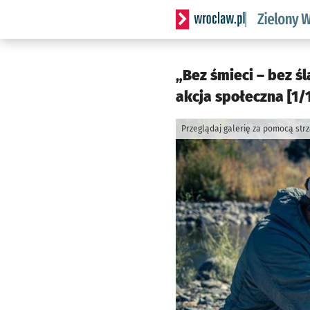
Serwis informacyjny wrocl
„Bez śmieci – bez ś
akcja społeczna [1/
Przeglądaj galerię za pomocą str