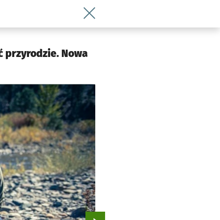
Wróć do artykułu „Bez śmieci – bez śl
ić przyrodzie. Nowa