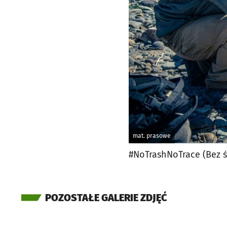
mat. prasowe
#NoTrashNoTrace (Bez ś
POZOSTAŁE GALERIE ZDJĘĆ