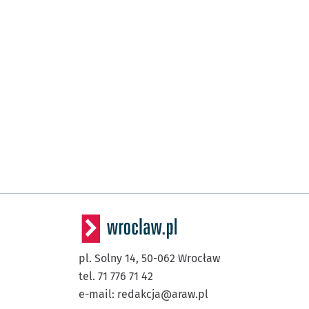
pl. Solny 14,
50-062
Wrocław
tel. 71 776 71 42
e-mail:
redakcja@araw.pl