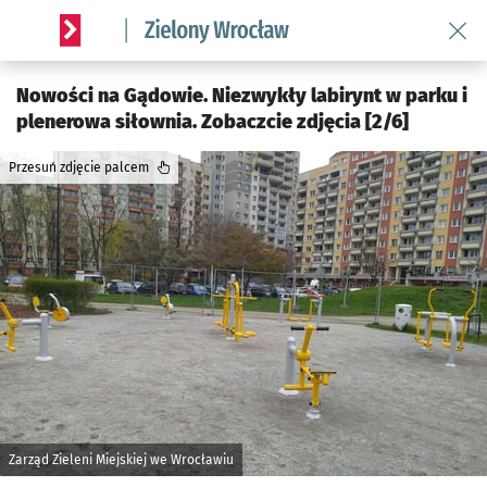
Wróć 
Serwis informacyjny wroclaw.pl podserwis: Środowisko we 
Nowości na Gądowie. Niezwykły labirynt w parku i
plenerowa siłownia. Zobaczcie zdjęcia [2/6]
Przesuń zdjęcie palcem
Zarząd Zieleni Miejskiej we Wrocławiu