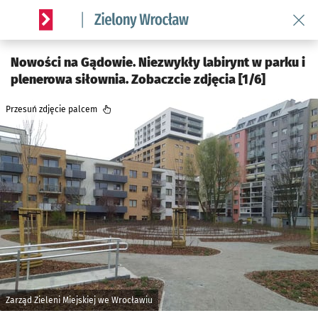
Wróć 
Serwis informacyjny wroclaw.pl podserwis: Środowisko we 
Nowości na Gądowie. Niezwykły labirynt w parku i
plenerowa siłownia. Zobaczcie zdjęcia [1/6]
Przesuń zdjęcie palcem
Zarząd Zieleni Miejskiej we Wrocławiu