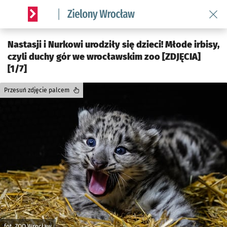
Wróć 
Serwis informacyjny wroclaw.pl podserwis: Środowisko we 
Nastasji i Nurkowi urodziły się dzieci! Młode irbisy,
czyli duchy gór we wrocławskim zoo [ZDJĘCIA]
[1/7]
Przesuń zdjęcie palcem
fot. ZOO Wrocław