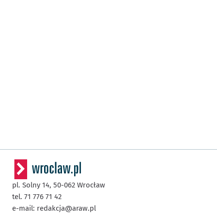
pl. Solny 14,
50-062
Wrocław
tel. 71 776 71 42
e-mail:
redakcja@araw.pl