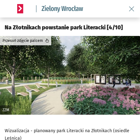
Wróć 
Serwis informacyjny wroclaw.pl podserwis: Środowisko we 
Na Złotnikach powstanie park Literacki [4/10]
Przesuń zdjęcie palcem
ZZM
Wizualizacja - planowany park Literacki na Złotnikach (osiedle
Leśnica)