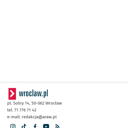
pl. Solny 14,
50-062
Wrocław
tel. 71 776 71 42
e-mail:
redakcja@araw.pl