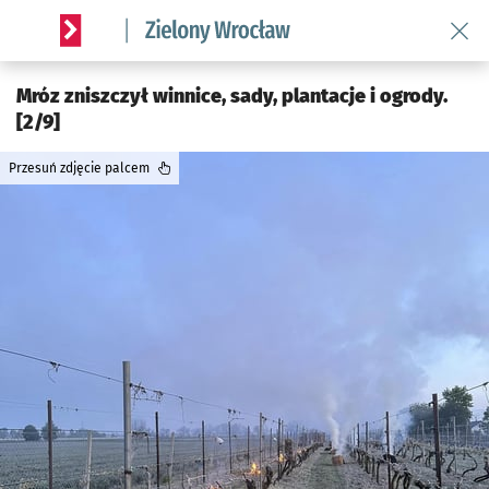
Wróć 
Serwis informacyjny wroclaw.pl podserwis: Środowisko we 
Mróz zniszczył winnice, sady, plantacje i ogrody.
[2/9]
Przesuń zdjęcie palcem