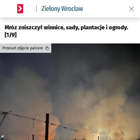
Wróć 
Serwis informacyjny wroclaw.pl podserwis: Środowisko we 
Mróz zniszczył winnice, sady, plantacje i ogrody.
[1/9]
Przesuń zdjęcie palcem