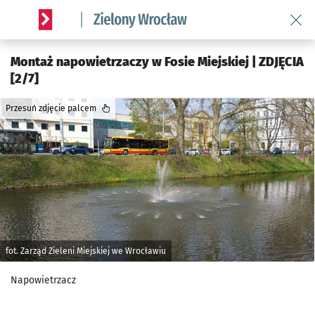
Wróć 
Serwis informacyjny wroclaw.pl podserwis: Środowisko we 
Montaż napowietrzaczy w Fosie Miejskiej | ZDJĘCIA
[2/7]
Przesuń zdjęcie palcem
fot. Zarząd Zieleni Miejskiej we Wrocławiu
Napowietrzacz