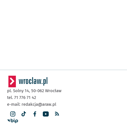
pl. Solny 14,
50-062
Wrocław
tel. 71 776 71 42
e-mail:
redakcja@araw.pl