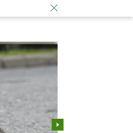
Wróć do artykułu Młodzi idą na miasto.
Przejdź do kolejnego zdjęcia.