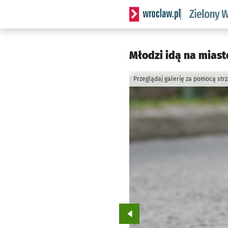
Serwis informacyjny wrocl
Młodzi idą na miasto
Przeglądaj galerię za pomocą str
Przejdź do poprzedniego zd