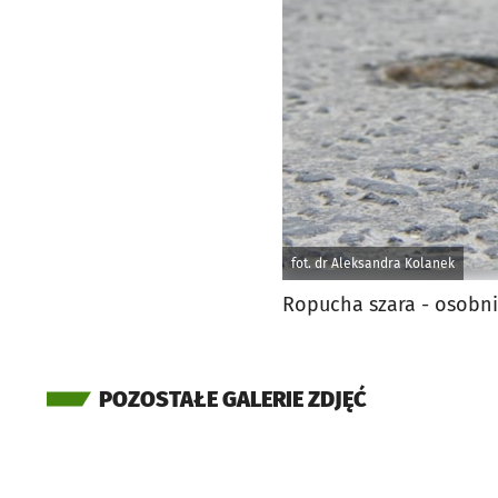
fot. dr Aleksandra Kolanek
Ropucha szara - osobni
POZOSTAŁE GALERIE ZDJĘĆ