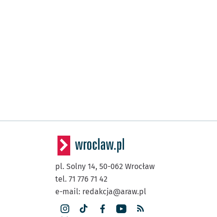
pl. Solny 14,
50-062
Wrocław
tel. 71 776 71 42
e-mail:
redakcja@araw.pl