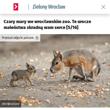
Wróć 
Serwis informacyjny wroclaw.pl podserwis: Środowisko we 
Czary mary we wrocławskim zoo. Te urocze
maleństwa skradną wam serce [5/16]
Przesuń zdjęcie palcem
zoo Wrocław