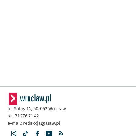
pl. Solny 14,
50-062
Wrocław
tel. 71 776 71 42
e-mail:
redakcja@araw.pl