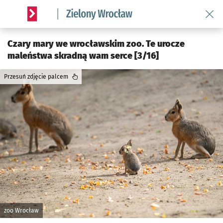
Wróć 
Serwis informacyjny wroclaw.pl podserwis: Środowisko we 
Czary mary we wrocławskim zoo. Te urocze
maleństwa skradną wam serce [3/16]
Przesuń zdjęcie palcem
zoo Wrocław