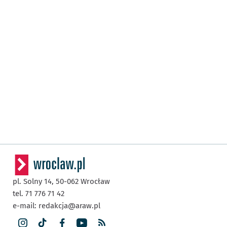
pl. Solny 14,
50-062
Wrocław
tel. 71 776 71 42
e-mail:
redakcja@araw.pl