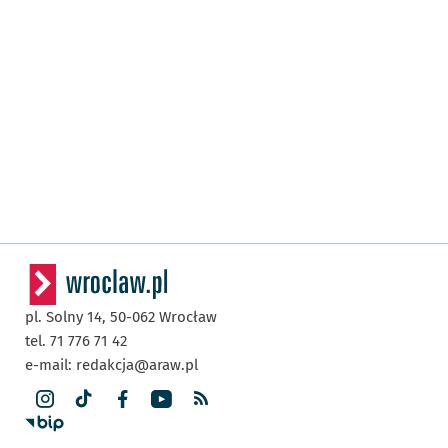
pl. Solny 14,
50-062
Wrocław
tel. 71 776 71 42
e-mail:
redakcja@araw.pl