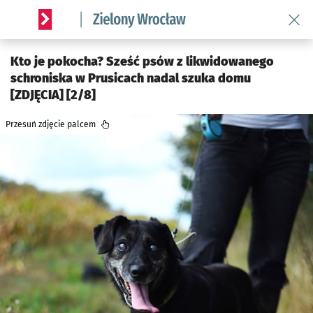
Wróć 
Serwis informacyjny wroclaw.pl podserwis: Środowisko we 
Kto je pokocha? Sześć psów z likwidowanego
schroniska w Prusicach nadal szuka domu
[ZDJĘCIA] [2/8]
Przesuń zdjęcie palcem