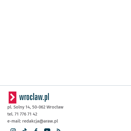
pl. Solny 14,
50-062
Wrocław
tel. 71 776 71 42
e-mail:
redakcja@araw.pl