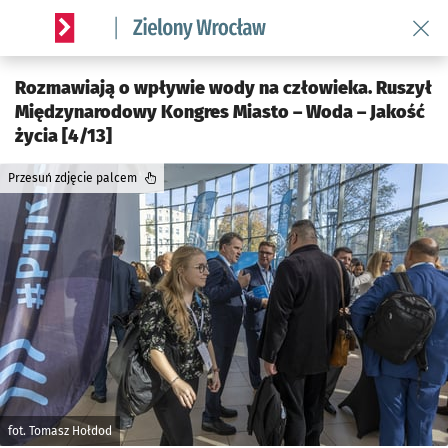
Wróć 
Serwis informacyjny wroclaw.pl podserwis: Środowisko we 
Rozmawiają o wpływie wody na człowieka. Ruszył
Międzynarodowy Kongres Miasto – Woda – Jakość
życia [4/13]
Przesuń zdjęcie palcem
fot. Tomasz Hołdod