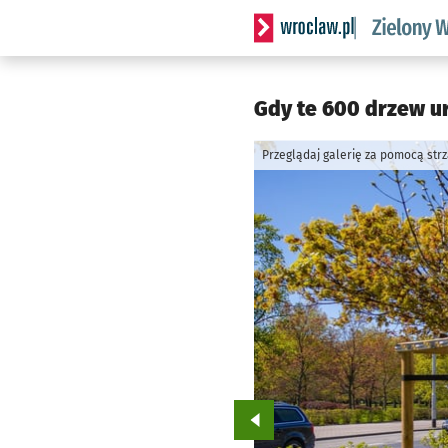
Serwis informacyjny wrocl
Gdy te 600 drzew ur
Przeglądaj galerię za pomocą str
Przejdź do poprzedniego zd