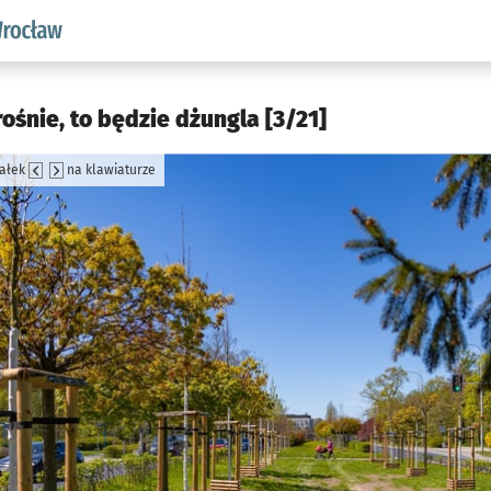
aw.pl podserwis: Środowisko we Wrocławiu
ośnie, to będzie dżungla [3/21]
załek
na klawiaturze
jęcia.