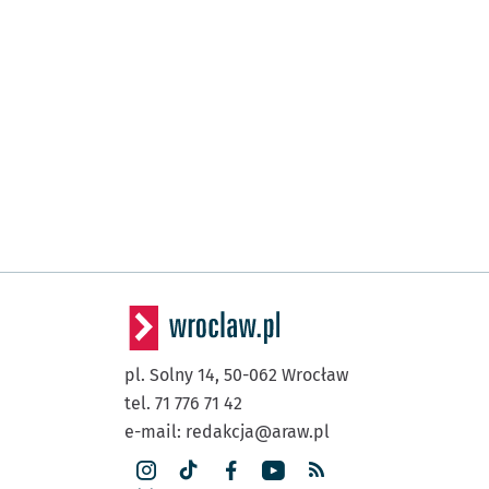
pl. Solny 14,
50-062
Wrocław
tel. 71 776 71 42
e-mail:
redakcja@araw.pl