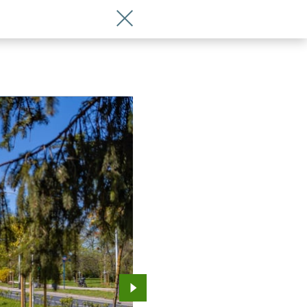
Wróć do artykułu Gdy te 600 drzew uro
Przejdź do kolejnego zdjęcia.