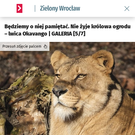
Wróć 
Serwis informacyjny wroclaw.pl podserwis: Środowisko we 
Będziemy o niej pamiętać. Nie żyje królowa ogrodu
– lwica Okavango | GALERIA [5/7]
Przesuń zdjęcie palcem