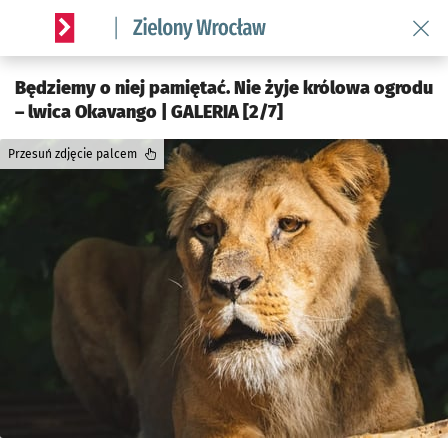
Wróć 
Serwis informacyjny wroclaw.pl podserwis: Środowisko we 
Będziemy o niej pamiętać. Nie żyje królowa ogrodu
– lwica Okavango | GALERIA [2/7]
Przesuń zdjęcie palcem