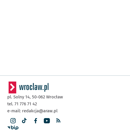
pl. Solny 14,
50-062
Wrocław
tel. 71 776 71 42
e-mail:
redakcja@araw.pl