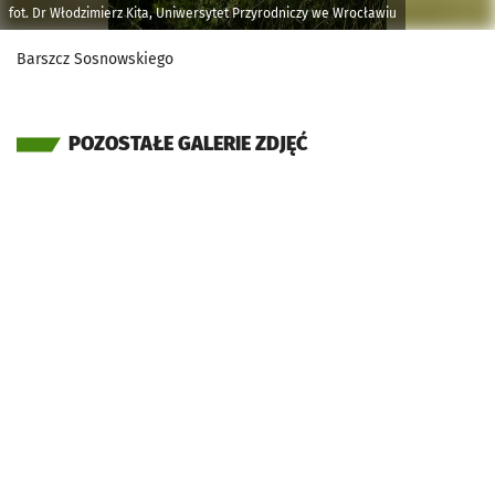
fot. Dr Włodzimierz Kita, Uniwersytet Przyrodniczy we Wrocławiu
Barszcz Sosnowskiego
POZOSTAŁE GALERIE ZDJĘĆ