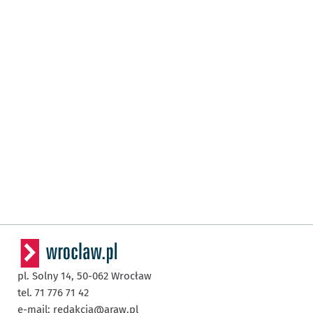
pl. Solny 14,
50-062
Wrocław
tel. 71 776 71 42
e-mail:
redakcja@araw.pl