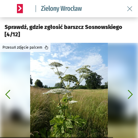
Wróć 
Serwis informacyjny wroclaw.pl podserwis: Środowisko we 
Sprawdź, gdzie zgłosić barszcz Sosnowskiego
[4/12]
Przesuń zdjęcie palcem