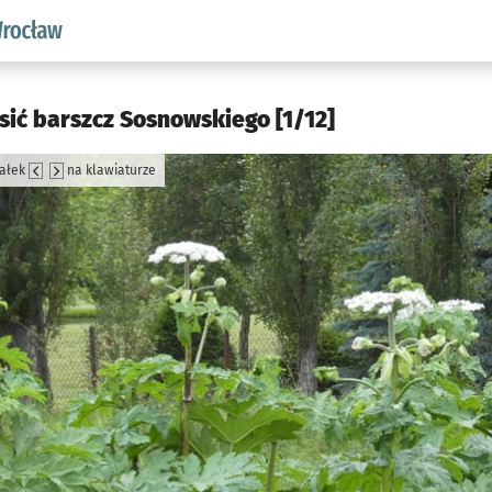
aw.pl podserwis: Środowisko we Wrocławiu
sić barszcz Sosnowskiego [1/12]
załek
na klawiaturze