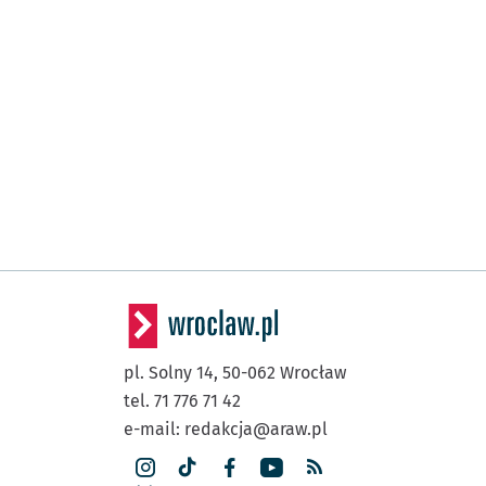
pl. Solny 14,
50-062
Wrocław
tel. 71 776 71 42
e-mail:
redakcja@araw.pl