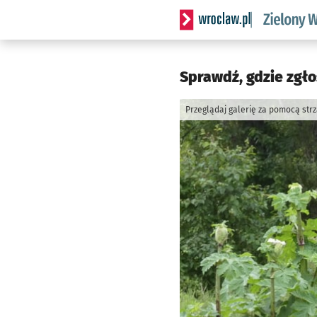
Serwis informacyjny wrocl
Sprawdź, gdzie zgło
Przeglądaj galerię za pomocą str