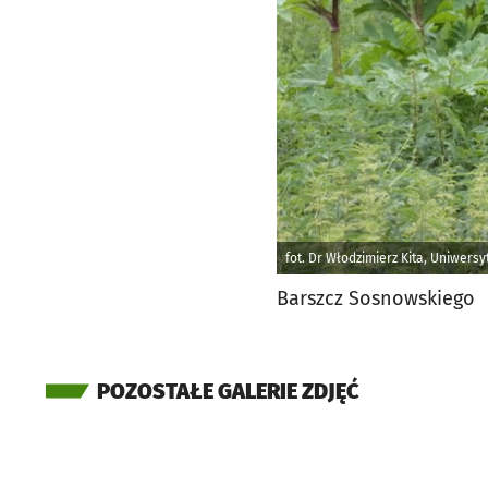
fot. Dr Włodzimierz Kita, Uniwers
Barszcz Sosnowskiego
POZOSTAŁE GALERIE ZDJĘĆ