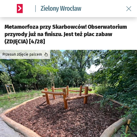
Wróć 
Serwis informacyjny wroclaw.pl podserwis: Środowisko we 
Metamorfoza przy Skarbowców! Obserwatorium
przyrody już na finiszu. Jest też plac zabaw
(ZDJĘCIA) [4/28]
Przesuń zdjęcie palcem