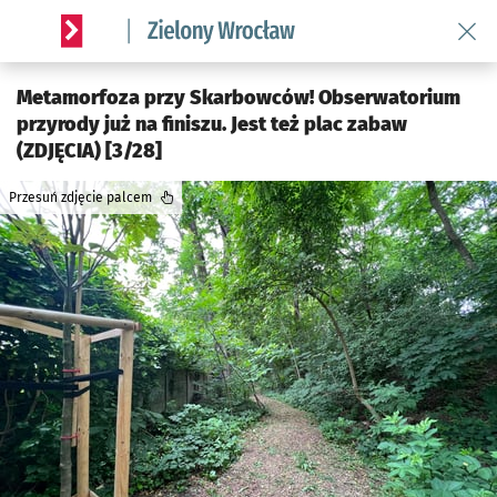
Wróć 
Serwis informacyjny wroclaw.pl podserwis: Środowisko we 
Metamorfoza przy Skarbowców! Obserwatorium
przyrody już na finiszu. Jest też plac zabaw
(ZDJĘCIA) [3/28]
Przesuń zdjęcie palcem