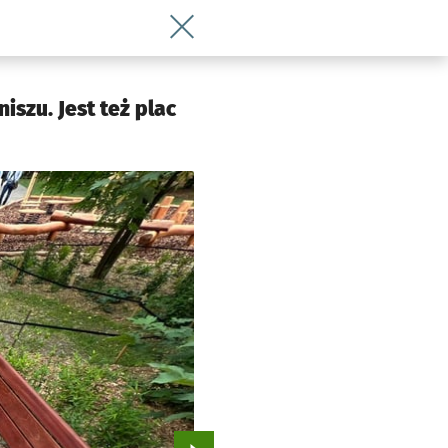
Wróć do artykułu Metamorfoza przy Ska
szu. Jest też plac