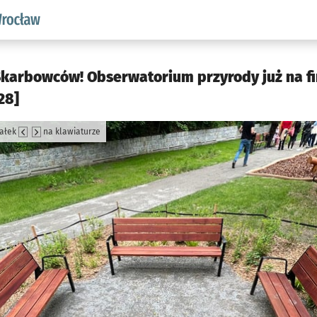
aw.pl podserwis: Środowisko we Wrocławiu
arbowców! Obserwatorium przyrody już na fini
28]
załek
na klawiaturze