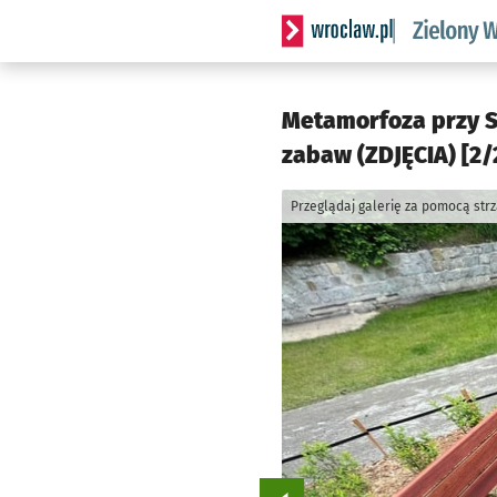
Serwis informacyjny wrocl
Metamorfoza przy Sk
zabaw (ZDJĘCIA) [2/
Przeglądaj galerię za pomocą str