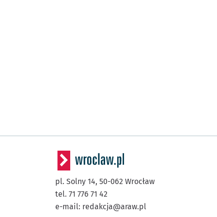
pl. Solny 14,
50-062
Wrocław
tel. 71 776 71 42
e-mail:
redakcja@araw.pl