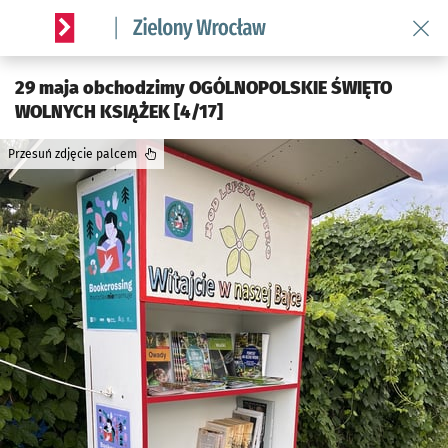
Wróć
Serwis informacyjny wroclaw.pl podserwis: Środowisko we 
29 maja obchodzimy OGÓLNOPOLSKIE ŚWIĘTO
WOLNYCH KSIĄŻEK [4/17]
Przesuń zdjęcie palcem