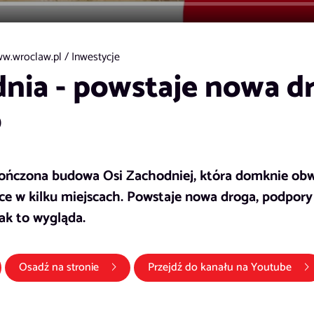
w.wroclaw.pl /
Inwestycje
nia - powstaje nowa dr
o
kończona budowa Osi Zachodniej, która domknie obw
ce w kilku miejscach. Powstaje nowa droga, podpory
jak to wygląda.
otwiera się w nowym oknie)
(lin
Osadź na stronie
Przejdź do kanału na
Youtube