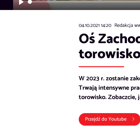
Play
04.10.2021 14:20
Redakcja ww
Oś Zachod
torowisk
W 2023 r. zostanie za
Trwają intensywne pra
torowisko. Zobaczcie, 
(link 
Przejdź do
Youtube