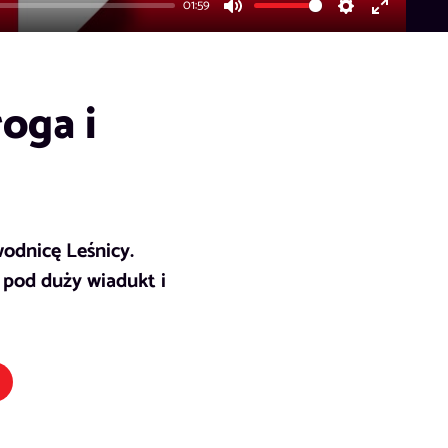
01:59
Mute
Settings
Enter
fullscreen
oga i
odnicę Leśnicy.
 pod duży wiadukt i
k otwiera się w nowym oknie)