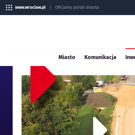
www.wroclaw.pl
Oficjalny portal miasta
Miasto
Komunikacja
Inw