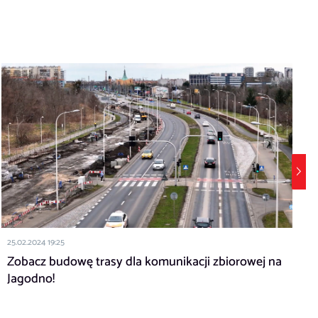
2
25.02.2024 19:25
Zobacz budowę trasy dla komunikacji zbiorowej na
p
Jagodno!