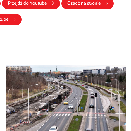
(link otwiera się w nowym oknie)
Przejdź do
Youtube
Osadź na stronie
(link otwiera się w nowym oknie)
tube