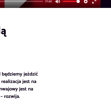
01:46
Mute
Settings
Enter
fullscreen
dą
d będziemy jeździć
ealizacja jest na
mwajowy jest na
– rozwija.