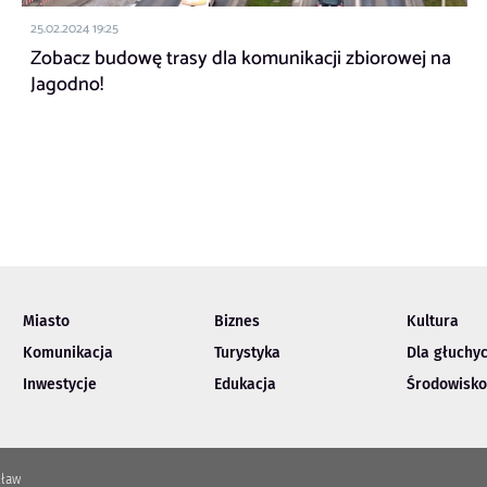
25.02.2024 19:25
Zobacz budowę trasy dla komunikacji zbiorowej na
Jagodno!
Miasto
Biznes
Kultura
Komunikacja
Turystyka
Dla głuchy
Inwestycje
Edukacja
Środowisko
cław