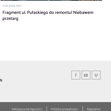
1
W
27.01.2024 09:11
Fragment ul. Pułaskiego do remontu! Niebawem
przetarg
ch
Deklaracja dostępności
Polityka prywatności
Regulamin