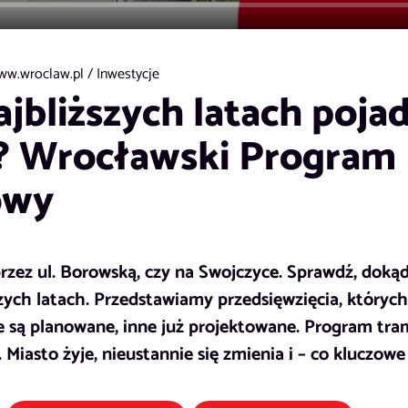
ww.wroclaw.pl /
Inwestycje
ajbliższych latach poja
? Wrocławski Program
owy
rzez ul. Borowską, czy na Swojczyce. Sprawdź, doką
ych latach. Przedstawiamy przedsięwzięcia, których r
e są planowane, inne już projektowane. Program tra
Miasto żyje, nieustannie się zmienia i – co kluczowe 