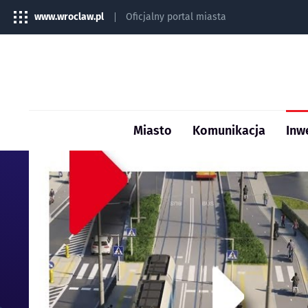
www.wroclaw.pl
Oficjalny portal miasta
Miasto
Komunikacja
Inw