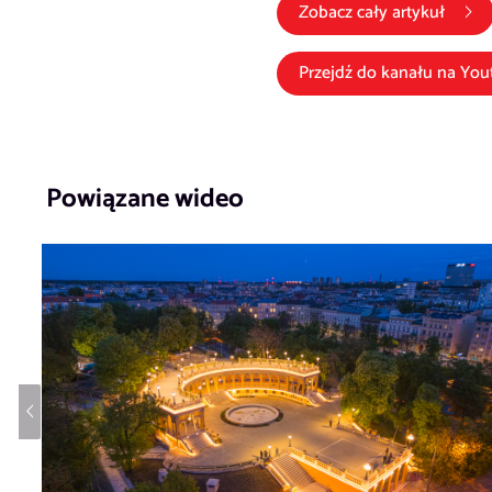
Zobacz cały artykuł
Przejdź do kanału na
You
Powiązane wideo