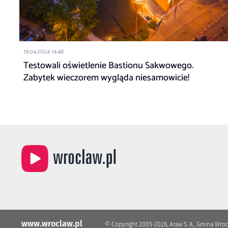
19.04.2024 14:48
Testowali oświetlenie Bastionu Sakwowego.
Zabytek wieczorem wygląda niesamowicie!
www.wroclaw.pl
© Copyright 2005-2026, Araw S. A., Gmina Wro