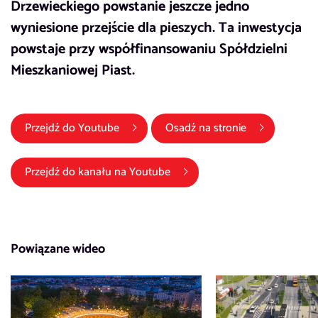
Drzewieckiego powstanie jeszcze jedno
wyniesione przejście dla pieszych. Ta inwestycja
powstaje przy współfinansowaniu Spółdzielni
Mieszkaniowej Piast.
(link otwiera się w nowym oknie)
Przejdź do
Youtube
Osadź na stronie
(link otwiera się w nowym okni
Przejdź do kanału na
Youtube
Powiązane wideo