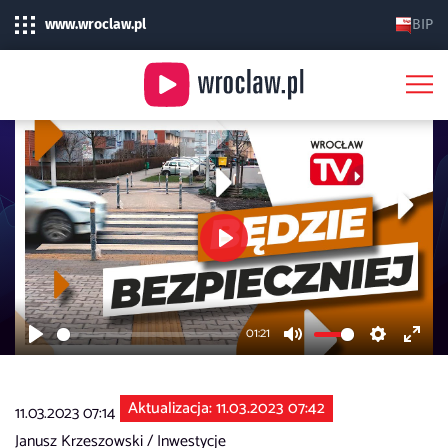
www.wroclaw.pl
BIP
Play
01:21
Play
Mute
Settings
Enter
fulls
Aktualizacja: 11.03.2023 07:42
11.03.2023 07:14
Janusz Krzeszowski /
Inwestycje