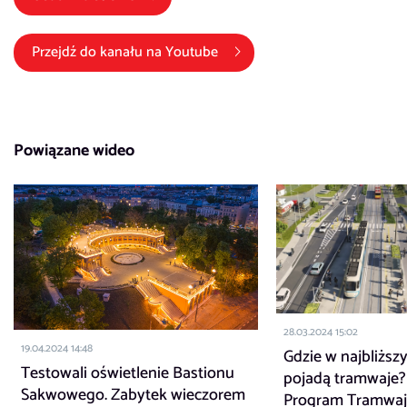
(link otwiera się w nowym okni
Przejdź do kanału na
Youtube
Powiązane wideo
28.03.2024 15:02
19.04.2024 14:48
Gdzie w najbliższ
Testowali oświetlenie Bastionu
pojadą tramwaje?
Sakwowego. Zabytek wieczorem
Program Tramwa