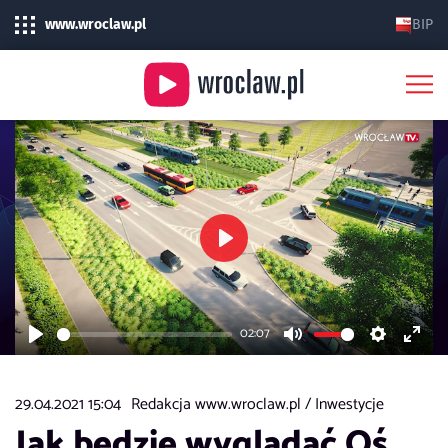
www.wroclaw.pl
BIP
Play
02:07
Play
Mute
Settings
Enter
fulls
29.04.2021 15:04
Redakcja www.wroclaw.pl /
Inwestycje
Jak będzie wyglądać Oś