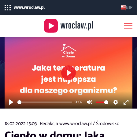
www.wroclaw.pl
BIP
Play
01:37
Play
Mute
Settings
Enter
fulls
18.02.2022 15:03
Redakcja www.wroclaw.pl /
Środowisko
Ciepło w domu: Jaka