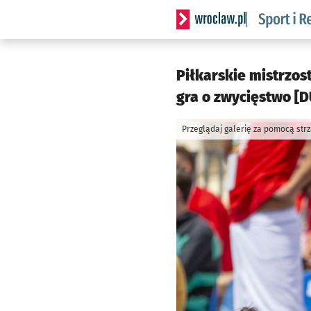
Serwis informacyjny wrocla
Piłkarskie mistrzos
gra o zwycięstwo [D
Przeglądaj galerię za pomocą str