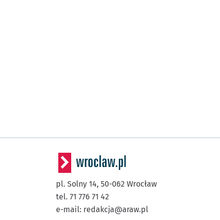
pl. Solny 14,
50-062
Wrocław
tel. 71 776 71 42
e-mail:
redakcja@araw.pl