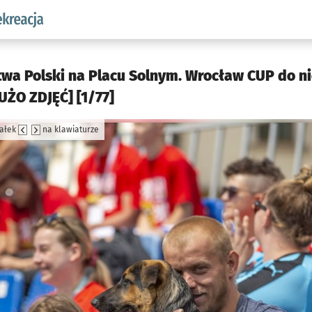
w.pl podserwis: Sport i rekreacja
twa Polski na Placu Solnym. Wrocław CUP do nie
UŻO ZDJĘĆ] [1/77]
załek
na klawiaturze