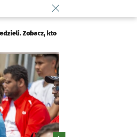
Wróć do artykułu Piłkarskie mistrzost
dzieli. Zobacz, kto