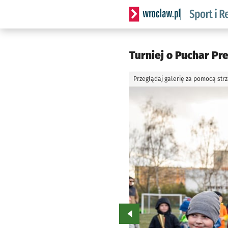
Serwis informacyjny wrocla
Turniej o Puchar Pr
Przeglądaj galerię za pomocą str
Przejdź do poprzedniego zd