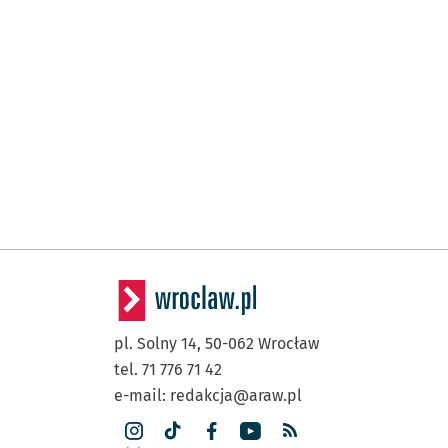
pl. Solny 14,
50-062
Wrocław
tel. 71 776 71 42
e-mail:
redakcja@araw.pl