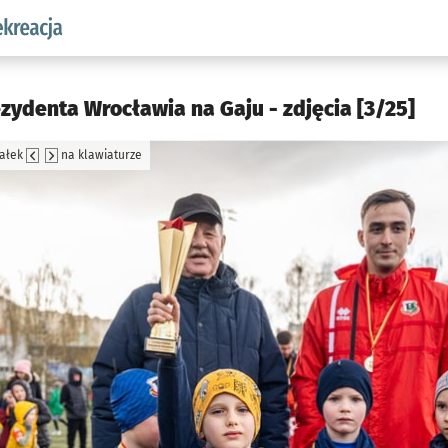
w.pl podserwis: Sport i rekreacja
ezydenta Wrocławia na Gaju - zdjęcia [3/25]
załek
na klawiaturze
jęcia.