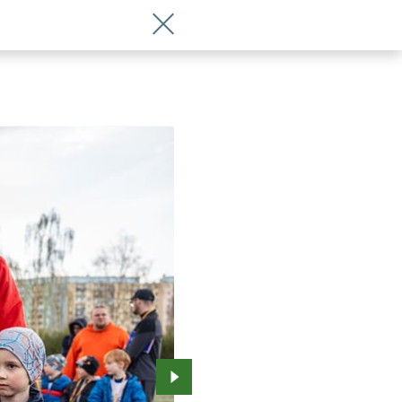
Wróć do artykułu Turniej o Puchar Pre
Przejdź do kolejnego zdjęcia.