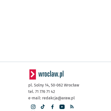
pl. Solny 14,
50-062
Wrocław
tel. 71 776 71 42
e-mail:
redakcja@araw.pl