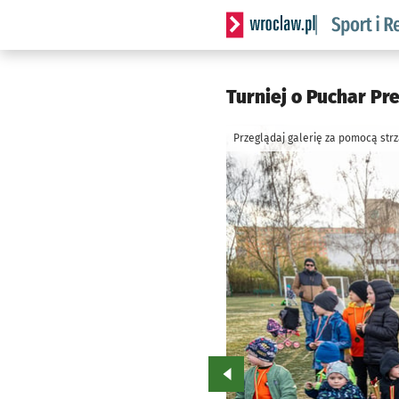
Serwis informacyjny wrocla
Turniej o Puchar Pr
Przeglądaj galerię za pomocą str
Przejdź do poprzedniego zd