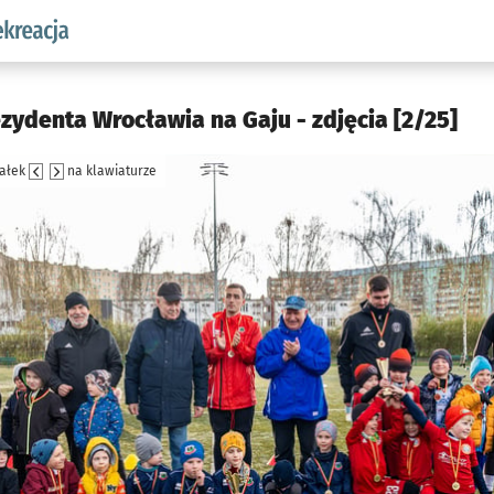
w.pl podserwis: Sport i rekreacja
ezydenta Wrocławia na Gaju - zdjęcia [2/25]
załek
na klawiaturze
jęcia.