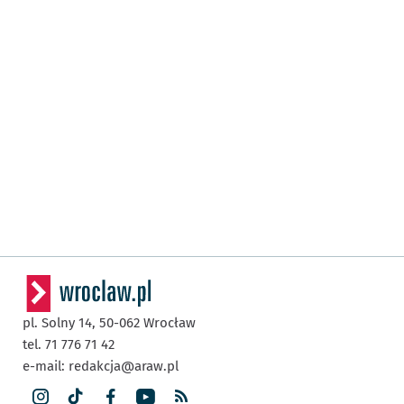
pl. Solny 14,
50-062
Wrocław
tel. 71 776 71 42
e-mail:
redakcja@araw.pl