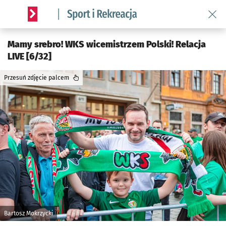
Wróć 
Serwis informacyjny wroclaw.pl podserwis: Sport i rekreacja
Mamy srebro! WKS wicemistrzem Polski! Relacja
LIVE [6/32]
Przesuń zdjęcie palcem
Bartosz Mokrzycki