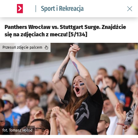
Wróć 
Serwis informacyjny wroclaw.pl podserwis: Sport i rekreacja
Panthers Wrocław vs. Stuttgart Surge. Znajdźcie
się na zdjęciach z meczu! [5/134]
Przesuń zdjęcie palcem
fot. Tomasz Hołod