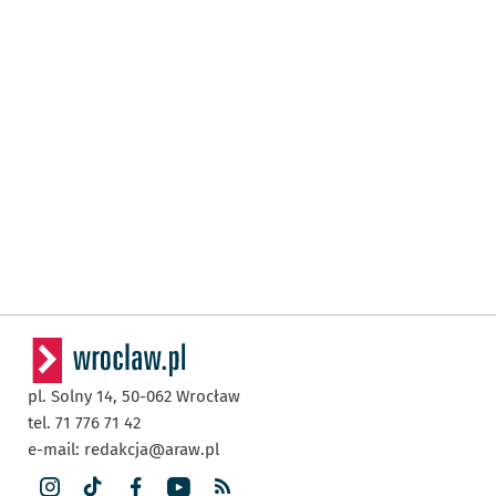
pl. Solny 14,
50-062
Wrocław
tel. 71 776 71 42
e-mail:
redakcja@araw.pl