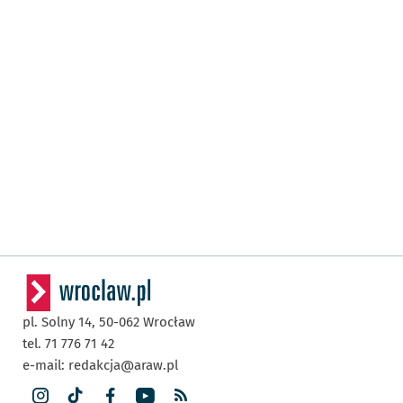
pl. Solny 14,
50-062
Wrocław
tel. 71 776 71 42
e-mail:
redakcja@araw.pl