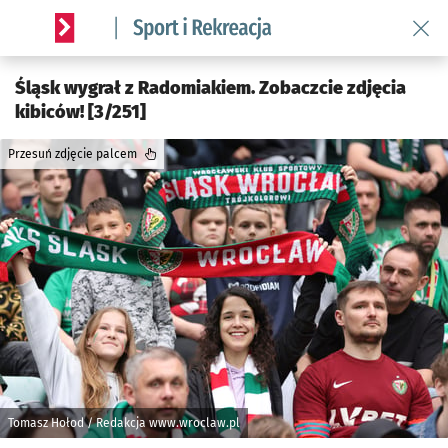
Wróć 
Serwis informacyjny wroclaw.pl podserwis: Sport i rekreacja
Śląsk wygrał z Radomiakiem. Zobaczcie zdjęcia
kibiców! [3/251]
Przesuń zdjęcie palcem
Tomasz Hołod / Redakcja www.wroclaw.pl