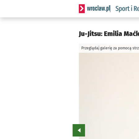
Serwis informacyjny wrocla
Ju-Jitsu: Emilia Mać
Przeglądaj galerię za pomocą str
Przejdź do poprzedniego zd