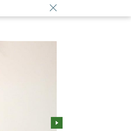
Wróć do artykułu Ju-Jitsu: Emilia Mać
Przejdź do kolejnego zdjęcia.