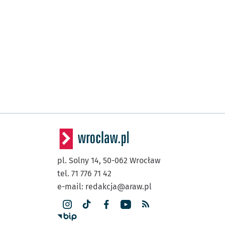
pl. Solny 14,
50-062
Wrocław
tel. 71 776 71 42
e-mail:
redakcja@araw.pl