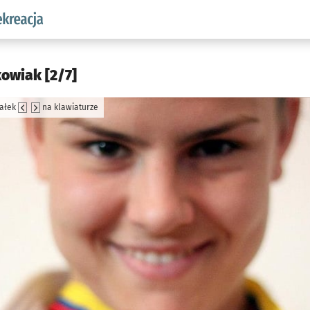
w.pl podserwis: Sport i rekreacja
kowiak [2/7]
załek
na klawiaturze
jęcia.