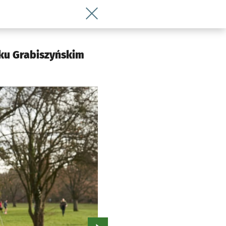
Wróć do artykułu Ale tłumy! Znajdźcie
rku Grabiszyńskim