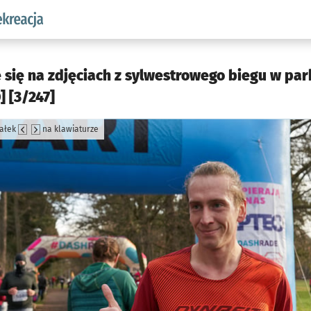
w.pl podserwis: Sport i rekreacja
e się na zdjęciach z sylwestrowego biegu w pa
 [3/247]
załek
na klawiaturze