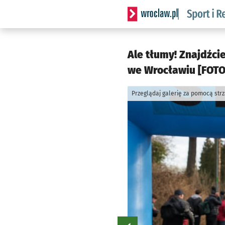
Serwis informacyjny wrocla
Ale tłumy! Znajdźci
we Wrocławiu [FOTO]
Przeglądaj galerię za pomocą str