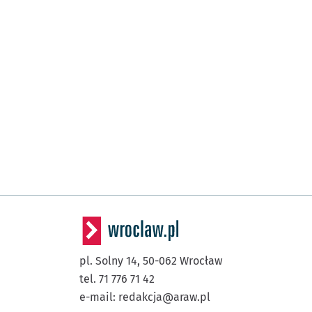
pl. Solny 14,
50-062
Wrocław
tel. 71 776 71 42
e-mail:
redakcja@araw.pl