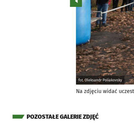
Przejdź do poprzedniego zd
fot. Oleksandr Poliakovsky
Na zdjęciu widać uczes
POZOSTAŁE GALERIE ZDJĘĆ