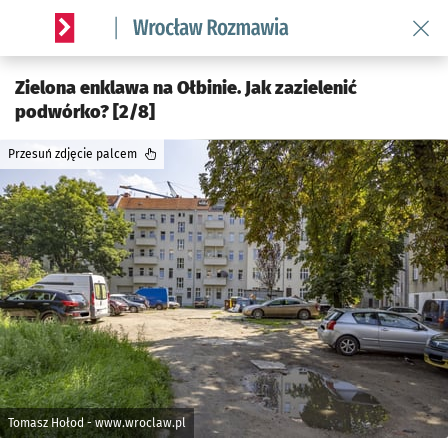
Wróć 
Serwis informacyjny wroclaw.pl podserwis: Rozmawia
Zielona enklawa na Ołbinie. Jak zazielenić
podwórko? [2/8]
Przesuń zdjęcie palcem
Tomasz Hołod - www.wroclaw.pl