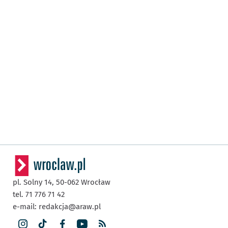
pl. Solny 14,
50-062
Wrocław
tel. 71 776 71 42
e-mail:
redakcja@araw.pl