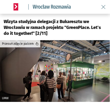
Wróć 
Serwis informacyjny wroclaw.pl podserwis: Rozmawia
Wizyta studyjna delegacji z Bukaresztu we
Wrocławiu w ramach projektu "GreenPlace. Let's
do it together!" [2/11]
Przesuń zdjęcie palcem
UMW