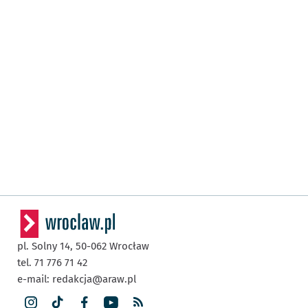
pl. Solny 14,
50-062
Wrocław
tel. 71 776 71 42
e-mail:
redakcja@araw.pl