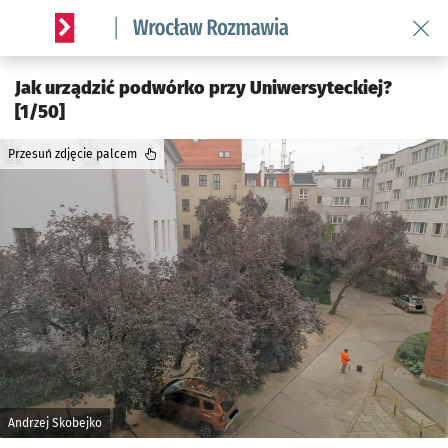
Wróć 
Serwis informacyjny wroclaw.pl podserwis: Rozmawia
Jak urządzić podwórko przy Uniwersyteckiej?
[1/50]
Przesuń zdjęcie palcem
Andrzej Skobejko