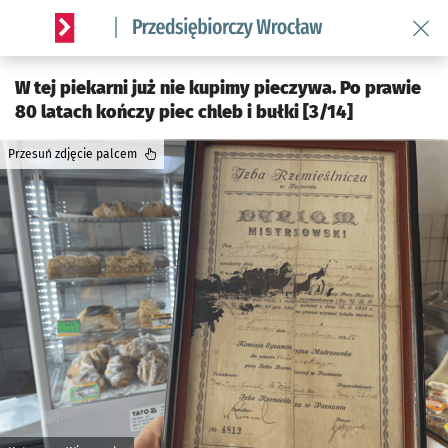
Wróć 
Serwis informacyjny wroclaw.pl podserwis: Strategia rozwo
W tej piekarni już nie kupimy pieczywa. Po prawie
80 latach kończy piec chleb i bułki [3/14]
Przesuń zdjęcie palcem