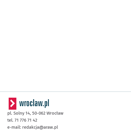
pl. Solny 14,
50-062
Wrocław
tel. 71 776 71 42
e-mail:
redakcja@araw.pl