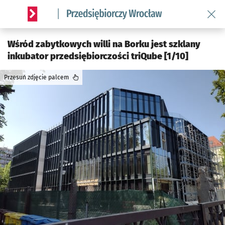
Wróć 
Serwis informacyjny wroclaw.pl podserwis: Strategia rozwo
Wśród zabytkowych willi na Borku jest szklany
inkubator przedsiębiorczości triQube [1/10]
Przesuń zdjęcie palcem