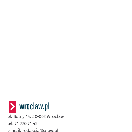
pl. Solny 14,
50-062
Wrocław
tel. 71 776 71 42
e-mail:
redakcja@araw.pl