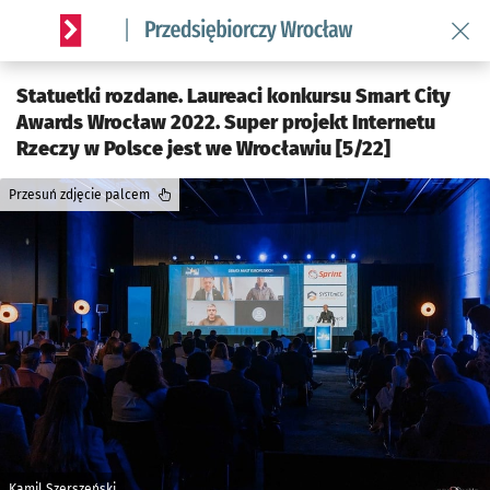
Wróć 
Serwis informacyjny wroclaw.pl podserwis: Strategia rozwo
Statuetki rozdane. Laureaci konkursu Smart City
Awards Wrocław 2022. Super projekt Internetu
Rzeczy w Polsce jest we Wrocławiu [5/22]
Przesuń zdjęcie palcem
Kamil Szerszeński