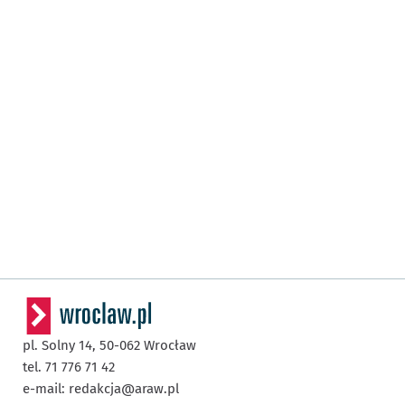
pl. Solny 14,
50-062
Wrocław
tel. 71 776 71 42
e-mail:
redakcja@araw.pl