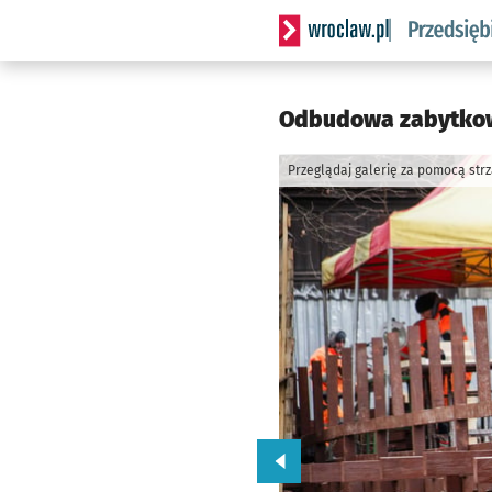
Serwis informacyjny wrocla
Odbudowa zabytkowej
Przeglądaj galerię za pomocą str
Przejdź do poprzedniego zd