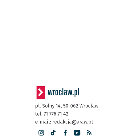
pl. Solny 14,
50-062
Wrocław
tel. 71 776 71 42
e-mail:
redakcja@araw.pl