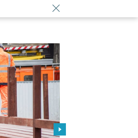
Wróć do artykułu Odbudowa zabytkowej 
 Wrocławia
Przejdź do kolejnego zdjęcia.