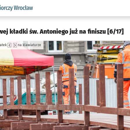
w.pl podserwis: Strategia rozwoju przedsiębiorczości miasta
 kładki św. Antoniego już na finiszu [6/17]
załek
na klawiaturze
jęcia.