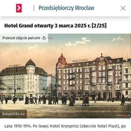
Wróć 
Serwis informacyjny wroclaw.pl podserwis: Strategia rozwo
Hotel Grand otwarty 3 marca 2025 r. [2/25]
Przesuń zdjęcie palcem
fotopolska.eu
Lata 1910-1914. Po lewej Hotel Kronprinz (obecnie hotel Piast), po