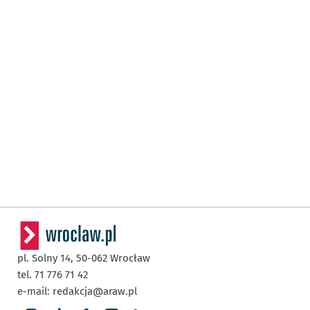
pl. Solny 14,
50-062
Wrocław
tel. 71 776 71 42
e-mail:
redakcja@araw.pl