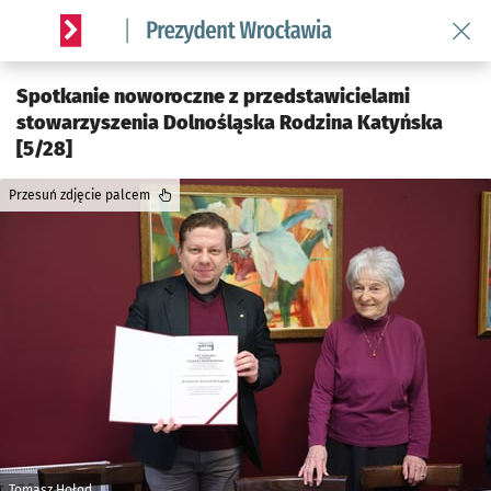
Wróć 
Serwis informacyjny wroclaw.pl podserwis: Prezydent Wroc
Spotkanie noworoczne z przedstawicielami
stowarzyszenia Dolnośląska Rodzina Katyńska
[5/28]
Przesuń zdjęcie palcem
Tomasz Hołod