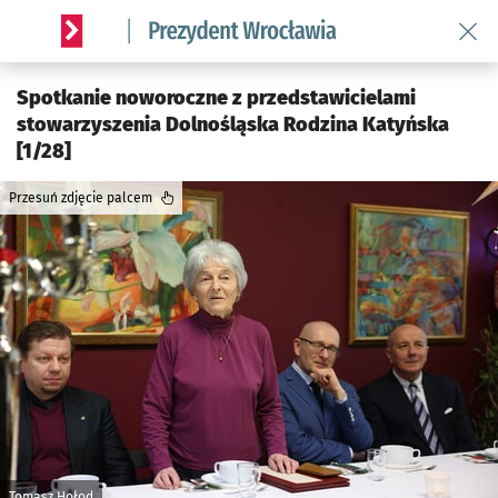
Wróć 
Serwis informacyjny wroclaw.pl podserwis: Prezydent Wroc
Spotkanie noworoczne z przedstawicielami
stowarzyszenia Dolnośląska Rodzina Katyńska
[1/28]
Przesuń zdjęcie palcem
Tomasz Hołod